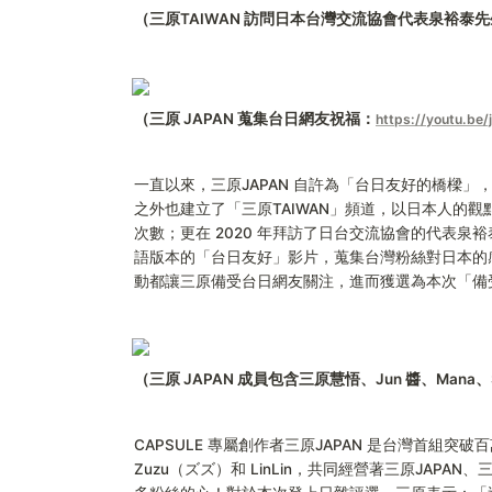
（三原TAIWAN 訪問日本台灣交流協會代表泉裕泰
（三原 JAPAN 蒐集台日網友祝福：
https://youtu.b
一直以來，三原JAPAN 自許為「台日友好的橋樑
之外也建立了「三原TAIWAN」頻道，以日本人的
次數；更在 2020 年拜訪了日台交流協會的代表泉
語版本的「台日友好」影片，蒐集台灣粉絲對日本的
動都讓三原備受台日網友關注，進而獲選為本次「備受
（三原 JAPAN 成員包含三原慧悟、Jun 醬、Mana、Sat
CAPSULE 專屬創作者三原JAPAN 是台灣首組突破
Zuzu（ズズ）和 LinLin，共同經營著三原JAPA