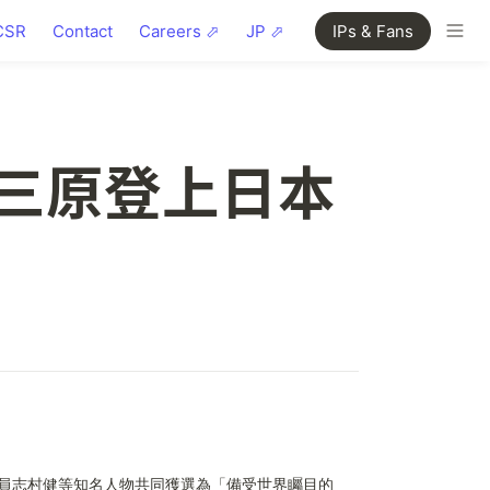
CSR
Contact
Careers ⬀
JP ⬀
IPs & Fans
者三原登上日本
劇演員志村健等知名人物共同獲選為「備受世界矚目的 