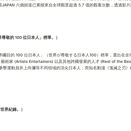
，三原JAPAN 六個頻道已累積來自全球觀眾超過 5.7 億的觀看次數，
世界尊敬的 100 位日本人」榜單。）
備受世界矚目的 100 位日本人」（世界が尊敬する日本人100）榜單，選
)、藝術家 (Artists Entertainers) 以及其他跨國發展的人才 (Rest of t
擊運動員井上尚彌等不同領域的頂尖日本人；而知名動漫《鬼滅之刃》作者
氏世界紀錄。）