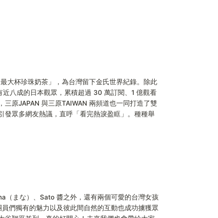
界最大杯珍珠奶茶」，為台灣留下金氏世界紀錄。除此
八成的日本觀眾，累積超過 30 萬訂閱、1 億觀看
JAPAN 與三原TAIWAN 兩頻道也一同打造了雙
引發眾多網友熱議，直呼「看完熱淚盈眶」。種種舉
ana（まな）、Sato 醬之外，還有兩個可愛的台灣女孩 
e 頻道，團員們獨有的魅力以及彼此間自然的互動也成功擄獲眾