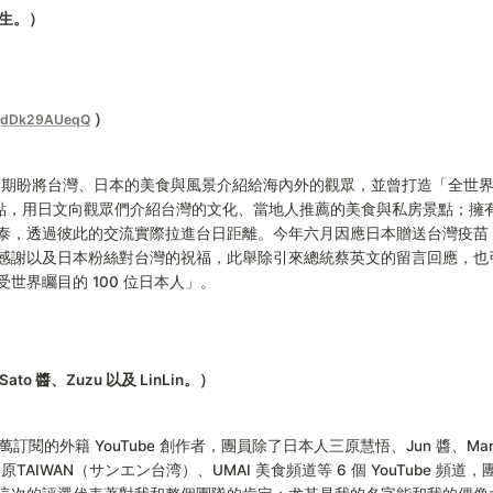
先生。）
 ）
e/jdDk29AUeqQ
」，期盼將台灣、日本的美食與風景介紹給海內外的觀眾，並曾打造「全世
觀點，用日文向觀眾們介紹台灣的文化、當地人推薦的美食與私房景點；擁有近
裕泰，透過彼此的交流實際拉進台日距離。今年六月因應日本贈送台灣疫苗，三原
感謝以及日本粉絲對台灣的祝福，此舉除引來總統蔡英文的留言回應，也
世界矚目的 100 位日本人」。
o 醬、Zuzu 以及 LinLin。）
百萬訂閱的外籍 YouTube 創作者，團員除了日本人三原慧悟、Jun 醬、M
N、三原TAIWAN（サンエン台湾）、UMAI 美食頻道等 6 個 YouTub