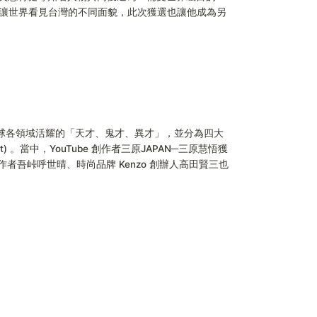
透過影片讓世界看見台灣的不同面貌，此次獲選也讓他成為另
出在全球各領域活耀的「天才、鬼才、異才」，並分為四大
he Best) 。當中，YouTube 創作者三原JAPAN─三原慧悟獲
吾峠呼世晴、時尚品牌 Kenzo 創辦人高田賢三也