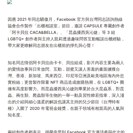
因應 2021 年同志驕傲月，Facebook 官方與台灣同志諮詢熱線
協會合作製作「出櫃相談室」節目，邀請 CAPSULE 專屬創作者
「阿卡貝拉 CACA&BELLA」、「昆蟲擾西吳沁婕」等 3 組 
LGBTQ+ 創作者與主持人凱莉透過趣味問答互動暢談出櫃經驗，
帶大家更瞭解同志朋友在出櫃前的掙扎與心聲！
知名同志情侶阿卡貝拉由卡卡、貝拉組成，影片內容主要為兩人
的愛情故事與日常放閃、互動，甜蜜又讓人害羞的畫面擄獲台
灣、香港、新加坡、馬來西亞、印尼等亞洲及歐美地區海內外忠
實粉絲；更曾製作限量 NFT 商品造成搶購熱潮，在 LGBTQ+ 圈
擁有高度影響力。而昆蟲擾西吳沁婕則畢業於台大昆蟲系，對昆
蟲、兩生類、爬蟲類等生物的一舉一動及習性瞭若指掌，深入淺
出的介紹與細心溫柔的解說也讓其主持的兒少節目《台灣特有
種》入圍了 2020 年電視金鐘獎，在親子領域有相當高的人氣與
知名度。
兩組創作者都表示，很榮幸受到 Facebook 官方邀請參與此次的