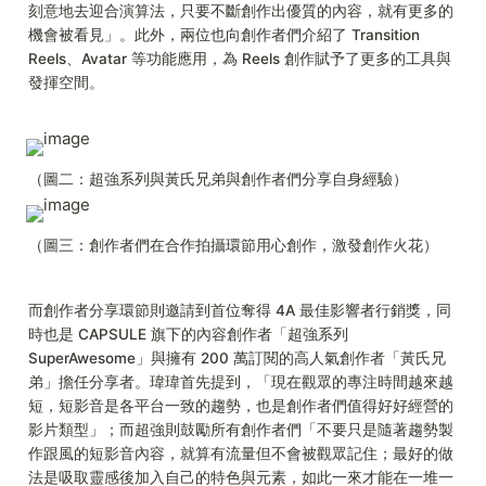
刻意地去迎合演算法，只要不斷創作出優質的內容，就有更多的
機會被看見」。此外，兩位也向創作者們介紹了 Transition 
Reels、Avatar 等功能應用，為 Reels 創作賦予了更多的工具與
發揮空間。
（圖二：超強系列與黃氏兄弟與創作者們分享自身經驗）
（圖三：創作者們在合作拍攝環節用心創作，激發創作火花）
而創作者分享環節則邀請到首位奪得 4A 最佳影響者行銷獎，同
時也是 CAPSULE 旗下的內容創作者「超強系列
SuperAwesome」與擁有 200 萬訂閱的高人氣創作者「黃氏兄
弟」擔任分享者。瑋瑋首先提到，「現在觀眾的專注時間越來越
短，短影音是各平台一致的趨勢，也是創作者們值得好好經營的
影片類型」；而超強則鼓勵所有創作者們「不要只是隨著趨勢製
作跟風的短影音內容，就算有流量但不會被觀眾記住；最好的做
法是吸取靈感後加入自己的特色與元素，如此一來才能在一堆一