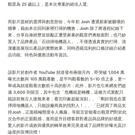
觀眾為 25 歲以上，是本次專案的絕佳人選。
而影片題材的選擇與創意部份，今年初 Josh 遭遇新家被砸壞的
憾事，藉由本次回到家裡打掃的機會，Josh 除了將過程紀錄下
來，分享自身經歷並鼓勵正遭受家暴的觀眾們勇敢面對；也巧妙
置入了品牌產品「石頭掃地機器人」，不僅透過真實的打掃、清
潔畫面展現出產品的實際效果，同時憑藉流利的口條詳細介紹產
品功能、特色與優惠活動等資訊。
該影片於創作者 YouTube 頻道發布兩個月內，即突破 1,004 萬
曝光次數與 105 萬觀看數，是平均觀看數的 5~10 倍之多，更一
舉成為頻道觀看次數前十高的影片；此外，影片也引來網友們超
過 3,600 則留言，其中包含「危機就是轉機，這種方式業配只
能說前無古人後無來者，看完印象超級深刻」、「剛好我也在選
擇掃地機器人，只能說廠商真的找對人！」、「已經買了商品支
持Josh，正面積極態度令人佩服」等留言皆能看出觀眾們對於此
次合作的正面觀感，進而提升目標客群對產品與品牌的好感度。
驚人的影片成效與優異的轉單效果完美達成了品牌對於曝光及討
論度的宣傳目標！