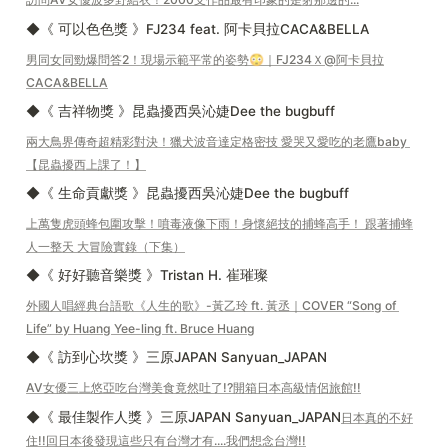
◆《 可以色色獎 》FJ234 feat. 阿卡貝拉CACA&BELLA
男同女同勁爆問答2！現場示範平常的姿勢😳｜FJ234Ｘ@阿卡貝拉
CACA&BELLA
◆《 吉祥物獎 》昆蟲擾西吳沁婕Dee the bugbuff
兩大鳥界傳奇超精彩對決！獵犬波音達定格密技 愛哭又愛吃的老鷹baby 
【昆蟲擾西上課了！】
◆《 生命貢獻獎 》昆蟲擾西吳沁婕Dee the bugbuff
上萬隻虎頭蜂包圍攻擊！噴毒液像下雨！身懷絕技的捕蜂高手！ 跟著捕蜂
人一整天 大冒險實錄（下集）
◆《 好好聽音樂獎 》Tristan H. 崔璀璨
外國人唱經典台語歌《人生的歌》-黃乙玲 ft. 黃丞｜COVER “Song of 
Life” by Huang Yee-ling ft. Bruce Huang
◆《 訪到心坎獎 》三原JAPAN Sanyuan_JAPAN
AV女優三上悠亞吃台灣美食竟然吐了!?開箱日本高級情侶旅館!!
◆《 最佳製作人獎 》三原JAPAN Sanyuan_JAPAN
日本真的不好
住!!回日本後發現這些只有台灣才有....我們想念台灣!!