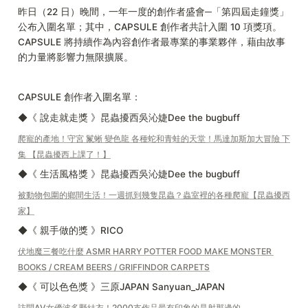
昨日（22 日）晚間，一年一度的創作者盛會─「第四屆走鐘獎」
公布入圍名單；其中，CAPSULE 創作者共計入圍 10 項獎項。
CAPSULE 將持續作為內容創作者最專業的事業夥伴，藉由故事
的力量將影響力無限擴展。
CAPSULE 創作者入圍名單：
◆《 說走就走獎 》昆蟲擾西吳沁婕Dee the bugbuff
爬寵的產地！守宮 鬣蜥 變色龍 各種蛇和青蛙的天堂！馬達加斯加大冒險 下
集 【昆蟲擾西上課了！】
◆《 生活風格獎 》昆蟲擾西吳沁婕Dee the bugbuff
被動物包圍的鄉間生活！一週抓到幾隻昆蟲？蟲室裡的各種爬寵【昆蟲擾西
家】
◆《 親手做的獎 》RICO
伏地魔三餐吃什麼 ASMR HARRY POTTER FOOD MAKE MONSTER 
BOOKS / CREAM BEERS / GRIFFINDOR CARPETS
◆《 可以色色獎 》三原JAPAN Sanyuan_JAPAN
訪問AV女優波多野結衣！2000支作品最有印象的是射那邊的...